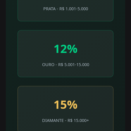
PRATA - R$ 1.001-5.000
12%
OURO - R$ 5.001-15.000
15%
DIAMANTE - R$ 15.000+