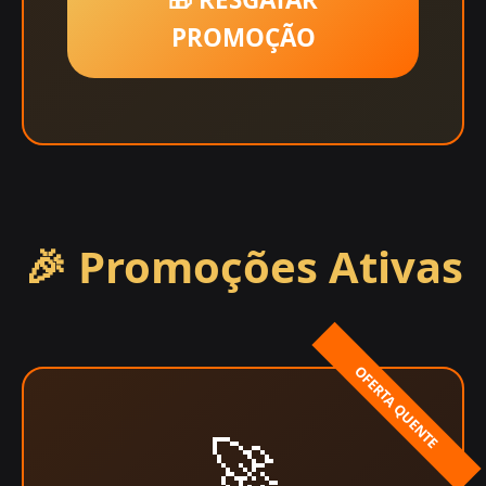
PROMOÇÃO
🎉 Promoções Ativas
🚀