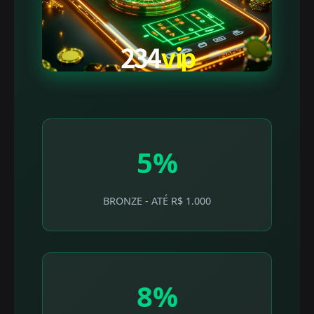
5%
BRONZE - ATÉ R$ 1.000
8%