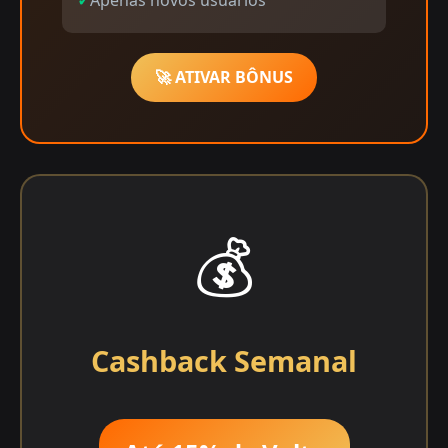
🚀 ATIVAR BÔNUS
💰
Cashback Semanal