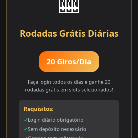
🎰
Rodadas Grátis Diárias
20 Giros/Dia
Faça login todos os dias e ganhe 20
rodadas grátis em slots selecionados!
Requisitos:
Login diário obrigatório
Sem depósito necessário