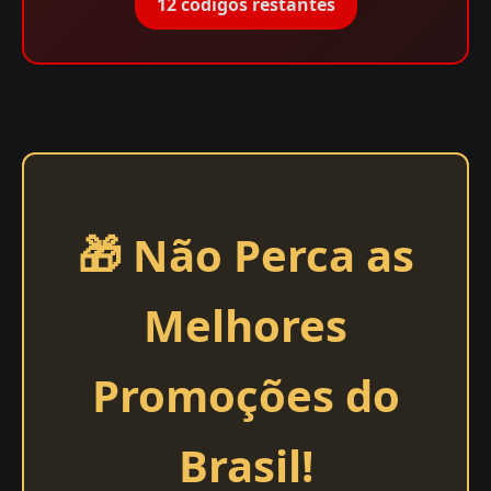
12 códigos restantes
🎁 Não Perca as
Melhores
Promoções do
Brasil!