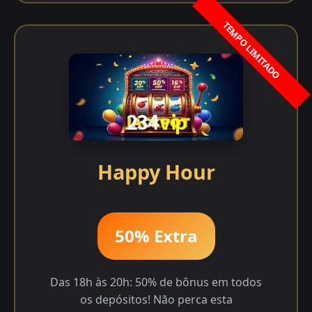
Happy Hour
50% Extra
Das 18h às 20h: 50% de bônus em todos
os depósitos! Não perca esta