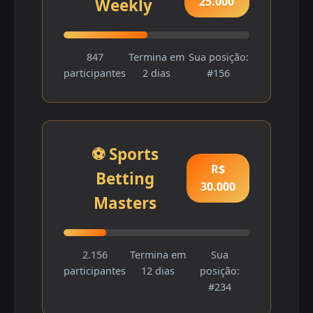
25.000
Weekly
847
Termina em
Sua posição:
participantes
2 dias
#156
⚽ Sports
R$
Betting
30.000
Masters
2.156
Termina em
Sua
participantes
12 dias
posição:
#234