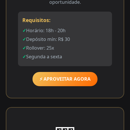
oportunidade.
Requisitos:
Horário: 18h - 20h
Depósito mín: R$ 30
Rollover: 25x
Segunda a sexta
⚡ APROVEITAR AGORA