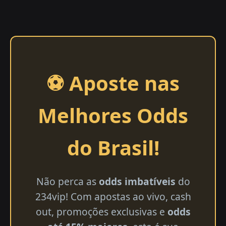
⚽ Aposte nas
Melhores Odds
do Brasil!
Não perca as
odds imbatíveis
do
234vip! Com apostas ao vivo, cash
out, promoções exclusivas e
odds