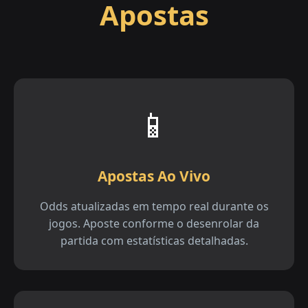
Apostas
📱
Apostas Ao Vivo
Odds atualizadas em tempo real durante os
jogos. Aposte conforme o desenrolar da
partida com estatísticas detalhadas.