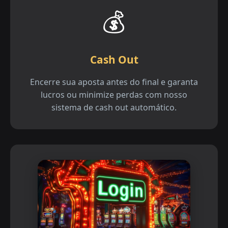
💰
Cash Out
Encerre sua aposta antes do final e garanta
lucros ou minimize perdas com nosso
sistema de cash out automático.