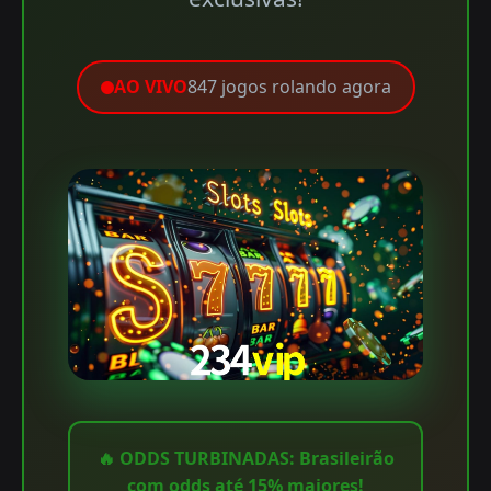
AO VIVO
847 jogos rolando agora
🔥
ODDS TURBINADAS:
Brasileirão
com odds até 15% maiores!