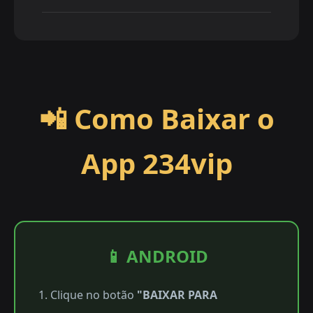
📲 Como Baixar o
App 234vip
📱 ANDROID
Clique no botão
"BAIXAR PARA