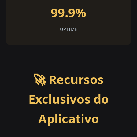
99.9%
UPTIME
🚀 Recursos
Exclusivos do
Aplicativo