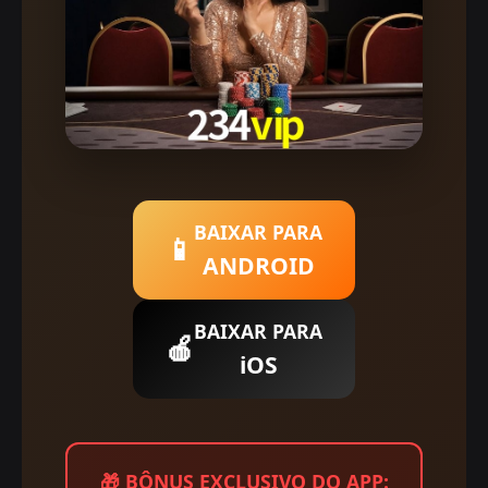
BAIXAR PARA
📱
ANDROID
BAIXAR PARA
🍎
iOS
🎁
BÔNUS EXCLUSIVO DO APP: