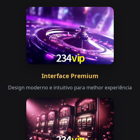
Interface Premium
Design moderno e intuitivo para melhor experiência