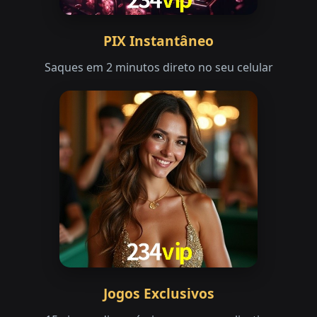
PIX Instantâneo
Saques em 2 minutos direto no seu celular
Jogos Exclusivos