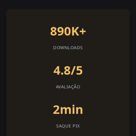
890K+
DOWNLOADS
4.8/5
AVALIAÇÃO
2min
SAQUE PIX