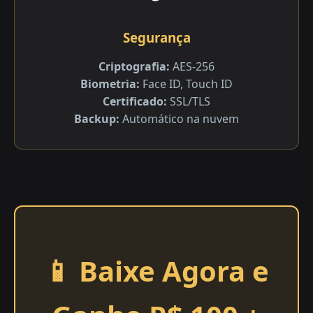
Segurança
Criptografia:
AES-256
Biometria:
Face ID, Touch ID
Certificado:
SSL/TLS
Backup:
Automático na nuvem
📱 Baixe Agora e