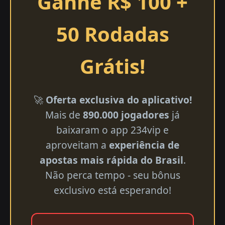
Ganhe R$ 100 +
50 Rodadas
Grátis!
🚀
Oferta exclusiva do aplicativo!
Mais de
890.000 jogadores
já
baixaram o app 234vip e
aproveitam a
experiência de
apostas mais rápida do Brasil
.
Não perca tempo - seu bônus
exclusivo está esperando!