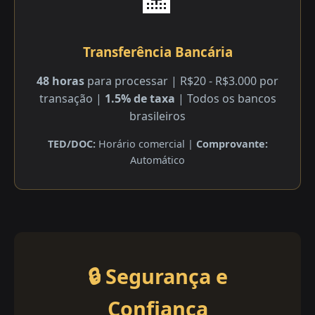
🏦
Transferência Bancária
48 horas
para processar | R$20 - R$3.000 por
transação |
1.5% de taxa
| Todos os bancos
brasileiros
TED/DOC:
Horário comercial |
Comprovante:
Automático
🔒 Segurança e
Confiança