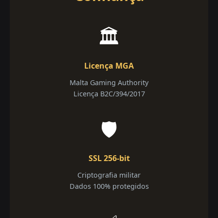
🏛️
Licença MGA
Malta Gaming Authority
Licença B2C/394/2017
🛡️
SSL 256-bit
Criptografia militar
Dados 100% protegidos