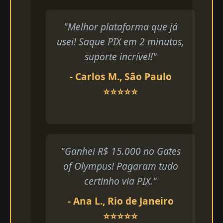
"Melhor plataforma que já
usei! Saque PIX em 2 minutos,
suporte incrível!"
- Carlos M., São Paulo
⭐⭐⭐⭐⭐
"Ganhei R$ 15.000 no Gates
of Olympus! Pagaram tudo
certinho via PIX."
- Ana L., Rio de Janeiro
⭐⭐⭐⭐⭐