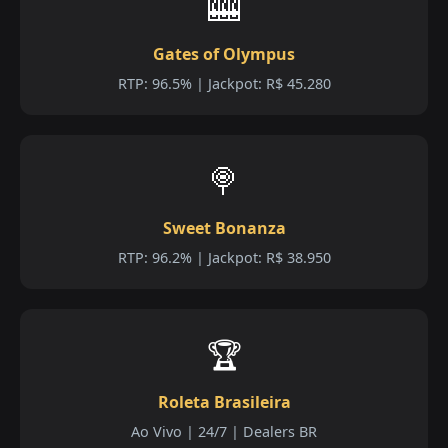
🎰
Gates of Olympus
RTP: 96.5% | Jackpot: R$ 45.280
🍭
Sweet Bonanza
RTP: 96.2% | Jackpot: R$ 38.950
🏆
Roleta Brasileira
Ao Vivo | 24/7 | Dealers BR