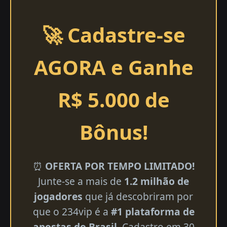
🚀 Cadastre-se
AGORA e Ganhe
R$ 5.000 de
Bônus!
⏰
OFERTA POR TEMPO LIMITADO!
Junte-se a mais de
1.2 milhão de
jogadores
que já descobriram por
que o 234vip é a
#1 plataforma de
apostas do Brasil
. Cadastro em 30