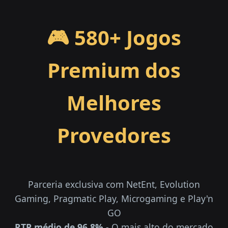
🎮 580+ Jogos
Premium dos
Melhores
Provedores
Parceria exclusiva com NetEnt, Evolution
Gaming, Pragmatic Play, Microgaming e Play'n
GO
RTP médio de 96.8%
- O mais alto do mercado