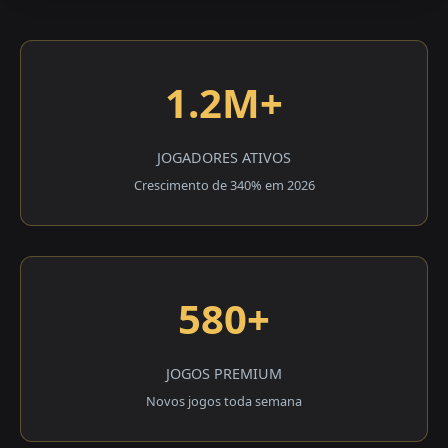
1.2M+
JOGADORES ATIVOS
Crescimento de 340% em 2026
580+
JOGOS PREMIUM
Novos jogos toda semana