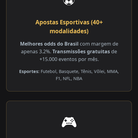
Apostas Esportivas (40+
modalidades)
Melhores odds do Brasil
com margem de
apenas 3.2%.
Transmissões gratuitas
de
+15.000 eventos por mês.
Esportes:
Futebol, Basquete, Tênis, Vôlei, MMA,
F1, NFL, NBA
🎮