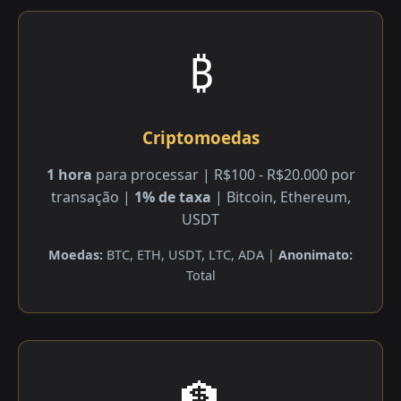
₿
Criptomoedas
1 hora
para processar | R$100 - R$20.000 por
transação |
1% de taxa
| Bitcoin, Ethereum,
USDT
Moedas:
BTC, ETH, USDT, LTC, ADA |
Anonimato:
Total