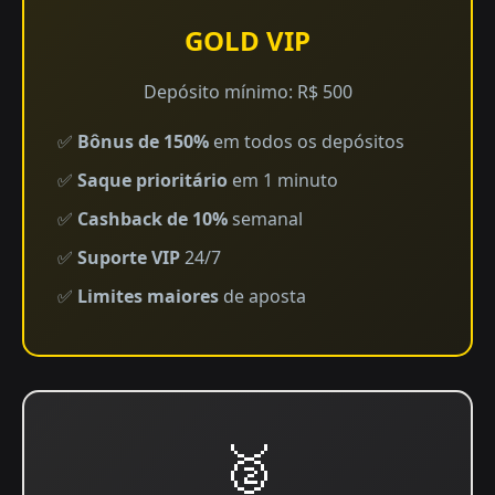
GOLD VIP
Depósito mínimo: R$ 500
✅
Bônus de 150%
em todos os depósitos
✅
Saque prioritário
em 1 minuto
✅
Cashback de 10%
semanal
✅
Suporte VIP
24/7
✅
Limites maiores
de aposta
🥈