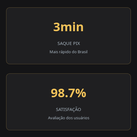
3min
SAQUE PIX
Mais rápido do Brasil
98.7%
SATISFAÇÃO
Avaliação dos usuários