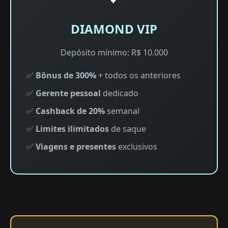
DIAMOND VIP
Depósito mínimo: R$ 10.000
✅
Bônus de 300%
+ todos os anteriores
✅
Gerente pessoal
dedicado
✅
Cashback de 20%
semanal
✅
Limites ilimitados
de saque
✅
Viagens e presentes
exclusivos