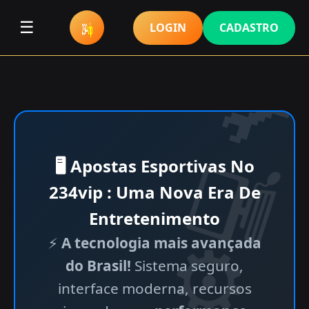
☰
LOGIN
CADASTRO
🖥 Apostas Esportivas No
234vip : Uma Nova Era De
Entretenimento
⚡
A tecnologia mais avançada
do Brasil!
Sistema seguro,
interface moderna, recursos