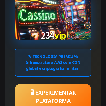
🔧
TECNOLOGIA PREMIUM:
Infraestrutura AWS com CDN
global e criptografia militar!
🖥️ EXPERIMENTAR
PLATAFORMA