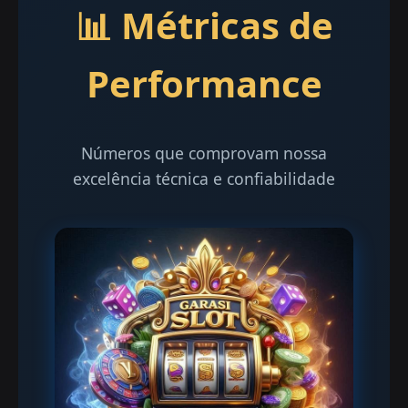
📊 Métricas de
Performance
Números que comprovam nossa
excelência técnica e confiabilidade