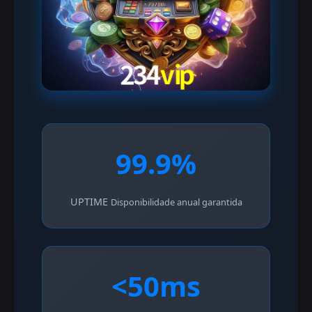
99.9%
UPTIME
Disponibilidade anual garantida
<50ms