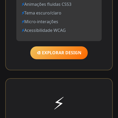
Animações fluidas CSS3
Tema escuro/claro
Micro-interações
Acessibilidade WCAG
🎨 EXPLORAR DESIGN
⚡