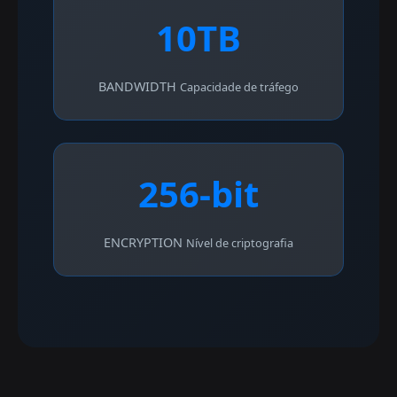
10TB
BANDWIDTH
Capacidade de tráfego
256-bit
ENCRYPTION
Nível de criptografia