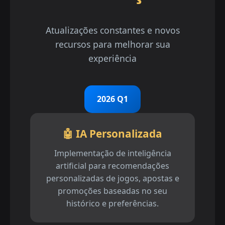
Atualizações constantes e novos
recursos para melhorar sua
experiência
2026 Q1
🤖 IA Personalizada
Implementação de inteligência
artificial para recomendações
personalizadas de jogos, apostas e
promoções baseadas no seu
histórico e preferências.