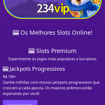
🎰 Os Melhores Slots Online!
🎰 Slots Premium
Experimente os jogos mais populares e lucrativos
🎰 Jackpots Progressivos
R$ 1M+
Ganhe milhões com nossos jackpots progressivos que
crescem a cada aposta. Os maiores prêmios estão
esperando por você!