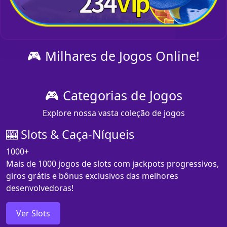
🎮 Milhares de Jogos Online!
🎮 Categorias de Jogos
Explore nossa vasta coleção de jogos
🎰 Slots & Caça-Níqueis
1000+
Mais de 1000 jogos de slots com jackpots progressivos,
giros grátis e bônus exclusivos das melhores
desenvolvedoras!
Ver Slots