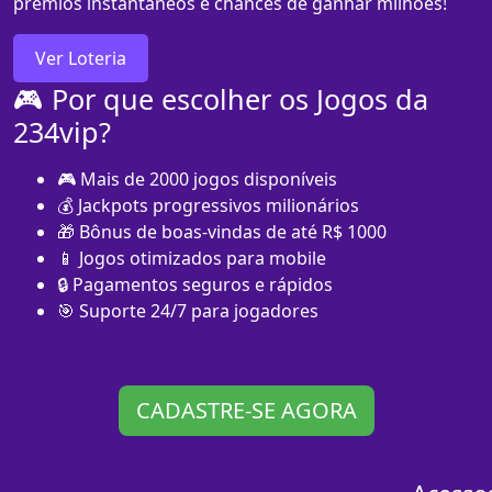
prêmios instantâneos e chances de ganhar milhões!
Ver Loteria
🎮 Por que escolher os Jogos da
234vip?
🎮 Mais de 2000 jogos disponíveis
💰 Jackpots progressivos milionários
🎁 Bônus de boas-vindas de até R$ 1000
📱 Jogos otimizados para mobile
🔒 Pagamentos seguros e rápidos
🎯 Suporte 24/7 para jogadores
CADASTRE-SE AGORA