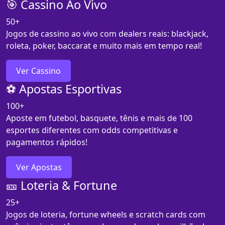
🎯 Cassino Ao Vivo
50+
Jogos de cassino ao vivo com dealers reais: blackjack,
roleta, poker, baccarat e muito mais em tempo real!
Ver Cassino
⚽ Apostas Esportivas
100+
Aposte em futebol, basquete, tênis e mais de 100
esportes diferentes com odds competitivas e
pagamentos rápidos!
Ver Apostas
🎫 Loteria & Fortune
25+
Jogos de loteria, fortune wheels e scratch cards com