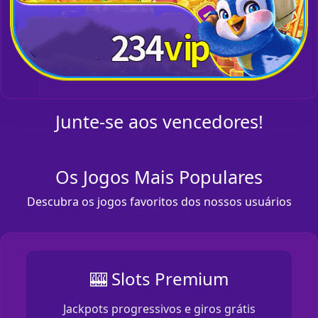
Junte-se aos vencedores!
Os Jogos Mais Populares
Descubra os jogos favoritos dos nossos usuários
🎰 Slots Premium
Jackpots progressivos e giros grátis