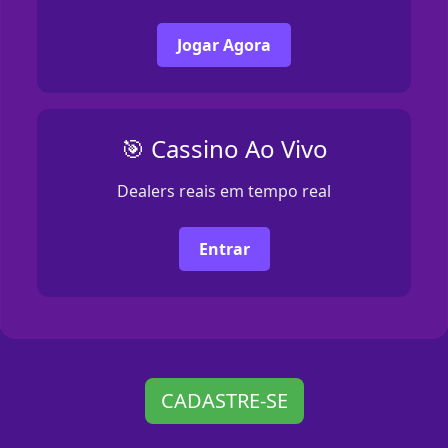
Jogar Agora
🎯 Cassino Ao Vivo
Dealers reais em tempo real
Entrar
CADASTRE-SE