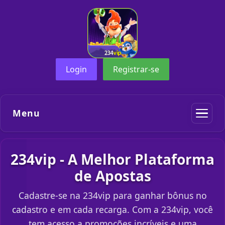
Login
Registrar-se
Menu
234vip - A Melhor Plataforma
de Apostas
Cadastre-se na 234vip para ganhar bônus no
cadastro e em cada recarga. Com a 234vip, você
tem acesso a promoções incríveis e uma