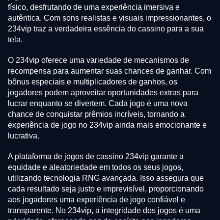
físico, desfrutando de uma experiência imersiva e
autêntica. Com sons realistas e visuais impressionantes, o
234vip traz a verdadeira essência do cassino para a sua
tela.
O 234vip oferece uma variedade de mecanismos de
recompensa para aumentar suas chances de ganhar. Com
bônus especiais e multiplicadores de ganhos, os
jogadores podem aproveitar oportunidades extras para
lucrar enquanto se divertem. Cada jogo é uma nova
chance de conquistar prêmios incríveis, tornando a
experiência de jogo no 234vip ainda mais emocionante e
lucrativa.
A plataforma de jogos de cassino 234vip garante a
equidade e aleatoriedade em todos os seus jogos,
utilizando tecnologia RNG avançada. Isso assegura que
cada resultado seja justo e imprevisível, proporcionando
aos jogadores uma experiência de jogo confiável e
transparente. No 234vip, a integridade dos jogos é uma