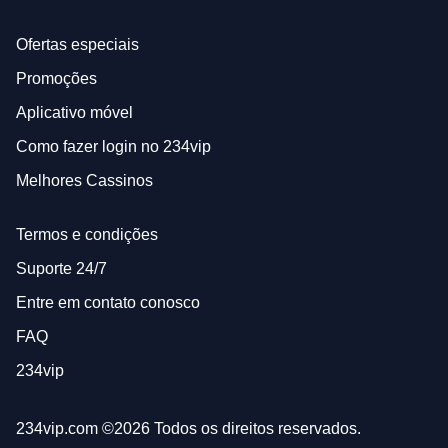
Ofertas especiais
Promoções
Aplicativo móvel
Como fazer login no 234vip
Melhores Cassinos
Termos e condições
Suporte 24/7
Entre em contato conosco
FAQ
234vip
234vip.com ©2026 Todos os direitos reservados.