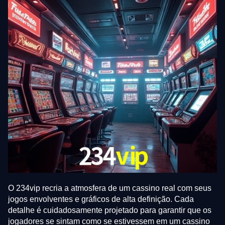
O 234vip recria a atmosfera de um cassino real com seus
jogos envolventes e gráficos de alta definição. Cada
detalhe é cuidadosamente projetado para garantir que os
jogadores se sintam como se estivessem em um cassino