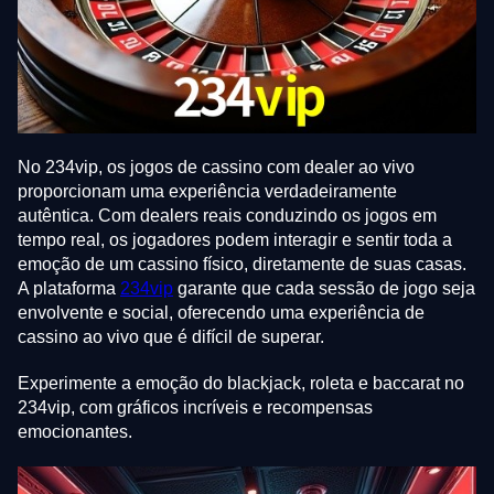
No 234vip, os jogos de cassino com dealer ao vivo
proporcionam uma experiência verdadeiramente
autêntica. Com dealers reais conduzindo os jogos em
tempo real, os jogadores podem interagir e sentir toda a
emoção de um cassino físico, diretamente de suas casas.
A plataforma
234vip
garante que cada sessão de jogo seja
envolvente e social, oferecendo uma experiência de
cassino ao vivo que é difícil de superar.
Experimente a emoção do blackjack, roleta e baccarat no
234vip, com gráficos incríveis e recompensas
emocionantes.