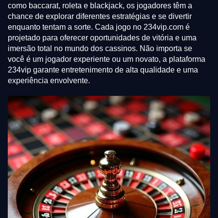
como baccarat, roleta e blackjack, os jogadores têm a
chance de explorar diferentes estratégias e se divertir
enquanto tentam a sorte. Cada jogo no 234vip.com é
projetado para oferecer oportunidades de vitória e uma
imersão total no mundo dos cassinos. Não importa se
você é um jogador experiente ou um novato, a plataforma
234vip garante entretenimento de alta qualidade e uma
experiência envolvente.