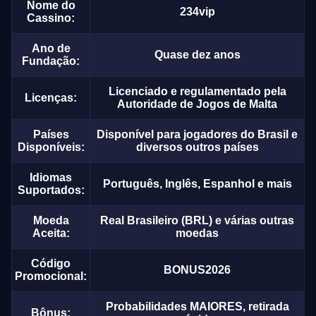
Nome do
234vip
Cassino:
Ano de
Quase dez anos
Fundação:
Licenciado e regulamentado pela
Licenças:
Autoridade de Jogos de Malta
Países
Disponível para jogadores do Brasil e
Disponíveis:
diversos outros países
Idiomas
Português, Inglês, Espanhol e mais
Suportados:
Moeda
Real Brasileiro (BRL) e várias outras
Aceita:
moedas
Código
BONUS2026
Promocional:
Probabilidades MAIORES, retirada
Bônus: