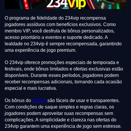
O programa de fidelidade do 234vip recompensa
jogadores assíduos com benefícios exclusivos. Como
membro VIP, você desfruta de bônus personalizados,
acesso prioritário a eventos e suporte dedicado. A
lealdade no 234vip é sempre recompensada, garantindo
uma experiência de jogo premium.
O 234vip oferece promoções especiais de temporada e
festivais, onde bônus limitados e ofertas exclusivas estão
disponíveis. Durante esses períodos, jogadores podem
receber recompensas adicionais, tornando cada ocasião
especial e mais lucrativa.
Os bônus do
234vip
são fáceis de usar e transparentes.
Com condições de saque simples e regras claras, os
jogadores podem aproveitar suas recompensas sem
complicações. A simplicidade e clareza nas ofertas do
234vip garantem uma experiência de jogo sem estresse.