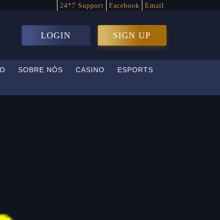
24*7 Support
Facebook
Email
LOGIN
SIGN UP
O
SOBRE NÓS
CASINO
ESPORTS