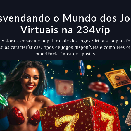
svendando o Mundo dos Jo
Virtuais na 234vip
 explora a crescente popularidade dos jogos virtuais na plataf
suas características, tipos de jogos disponíveis e como eles 
experiência única de apostas.