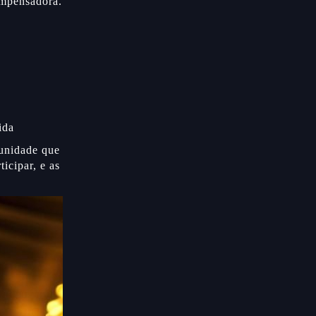
ompensadora.
ida
tunidade que
icipar, e as