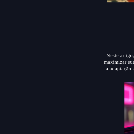
Neste artigo
maximizar sua
a adaptação 