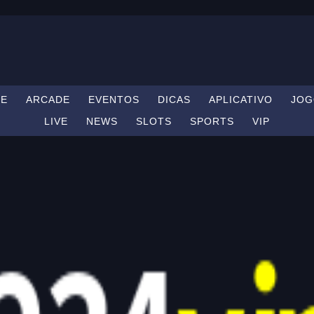
LE
ARCADE
EVENTOS
DICAS
APLICATIVO
JOG
LIVE
NEWS
SLOTS
SPORTS
VIP