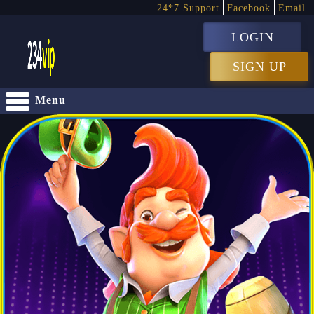
24*7 Support
Facebook
Email
LOGIN
SIGN UP
Menu