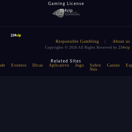
Gaming License
Responsible Gambling
About us
Copyrights © 2026 All Rights Reserved by
234vip
Related Sites
ade
Eventos
Dicas
Aplicativo
Jogo
Sobre
Casino
Esp
Nós