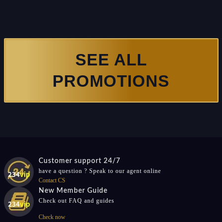
SEE ALL
PROMOTIONS
Customer support 24/7
have a question ? Speak to our agent online
Contact CS
New Member Guide
Check out FAQ and guides
Check now