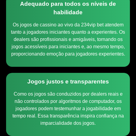
Adequado para todos os níveis de
habilidade
Os jogos de cassino ao vivo da 234vip bet atendem
tanto a jogadores iniciantes quanto a experientes. Os
dealers são profissionais e amigáveis, tornando os
jogos acessíveis para iniciantes e, ao mesmo tempo,
proporcionando emoção para jogadores experientes.
Jogos justos e transparentes
Como os jogos são conduzidos por dealers reais e
não controlados por algoritmos de computador, os
jogadores podem testemunhar a jogabilidade em
tempo real. Essa transparência inspira confiança na
imparcialidade dos jogos.