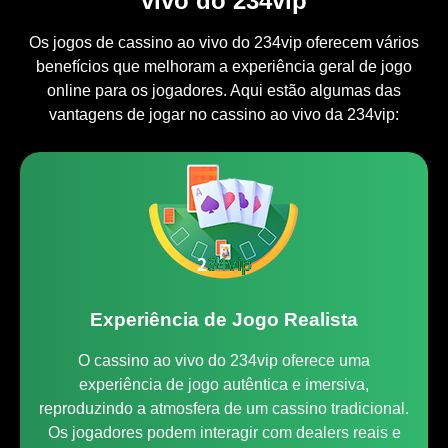
vivo do 234vip
Os jogos de cassino ao vivo do 234vip oferecem vários
benefícios que melhoram a experiência geral de jogo
online para os jogadores. Aqui estão algumas das
vantagens de jogar no cassino ao vivo da 234vip:
Experiência de Jogo Realista
O cassino ao vivo do 234vip oferece uma
experiência de jogo autêntica e imersiva,
reproduzindo a atmosfera de um cassino tradicional.
Os jogadores podem interagir com dealers reais e