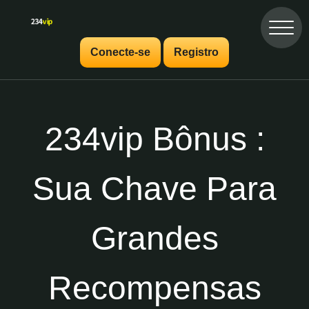
Conecte-se
Registro
234vip Bônus :
Sua Chave Para
Grandes
Recompensas