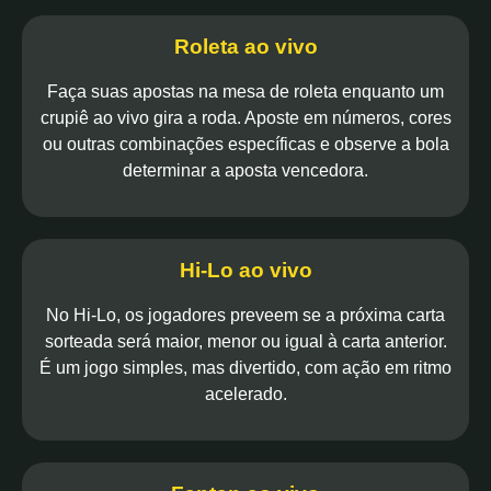
Roleta ao vivo
Faça suas apostas na mesa de roleta enquanto um
crupiê ao vivo gira a roda. Aposte em números, cores
ou outras combinações específicas e observe a bola
determinar a aposta vencedora.
Hi-Lo ao vivo
No Hi-Lo, os jogadores preveem se a próxima carta
sorteada será maior, menor ou igual à carta anterior.
É um jogo simples, mas divertido, com ação em ritmo
acelerado.