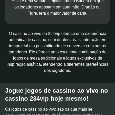
Essa é uma versão simplificada do Bacará em que
os jogadores apostam em qual mão, Dragão ou
Tigre, terá o maior valor de carta.
O cassino ao vivo da 234vip oferece uma experiência
autêntica de cassino, com dealers reais, interação em
tempo real e a possibilidade de conversar com outros
jogadores. Ele oferece uma excelente combinação de
jogos de mesa tradicionais e jogos exclusivos de
inspiração asiática, atendendo a diferentes preferências
dos jogadores.
Jogue jogos de cassino ao vivo no
cassino 234vip hoje mesmo!
Os jogos de cassino ao vivo são os que mais se